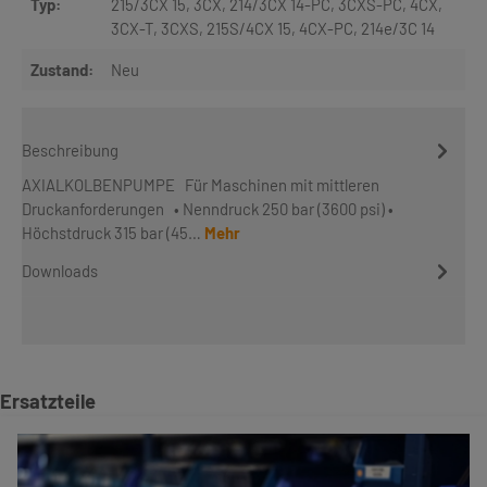
Typ:
215/3CX 15
, 3CX
, 214/3CX 14-PC
, 3CXS-PC
, 4CX
,
3CX-T
, 3CXS
, 215S/4CX 15
, 4CX-PC
, 214e/3C 14
Zustand:
Neu
Beschreibung
AXIALKOLBENPUMPE Für Maschinen mit mittleren
Druckanforderungen • Nenndruck 250 bar (3600 psi) •
Höchstdruck 315 bar (45…
Mehr
Downloads
Produktgalerie überspringen
Ersatzteile