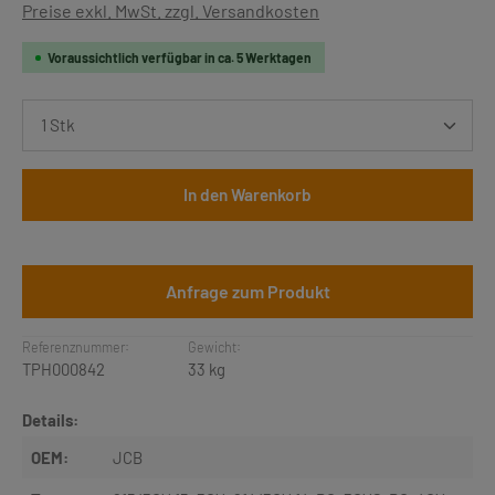
Preise exkl. MwSt. zzgl. Versandkosten
Voraussichtlich verfügbar in ca. 5 Werktagen
Produkt Anzahl: Gib den gewünschten Wert ein oder b
In den Warenkorb
Anfrage zum Produkt
Referenznummer:
Gewicht:
TPH000842
33 kg
Details:
OEM:
JCB