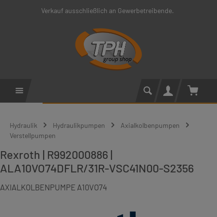
Verkauf ausschließlich an Gewerbetreibende.
Zum Hauptinhalt springen
Warenko
Hydraulik
Hydraulikpumpen
Axialkolbenpumpen
Verstellpumpen
Rexroth | R992000886 |
ALA10VO74DFLR/31R-VSC41N00-S2356
AXIALKOLBENPUMPE A10VO74