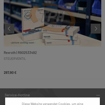
Rexroth | R902533492
STEUERVENTIL
Regulärer Preis:
297,90 €
Service-Hotline
Diese Website verwendet Cookies, um eine