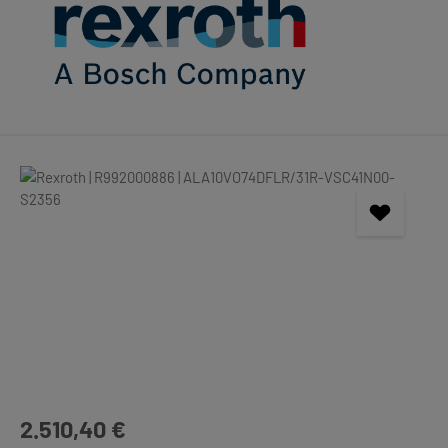
Bildergalerie überspringen
Regulärer Preis:
2.510,40 €