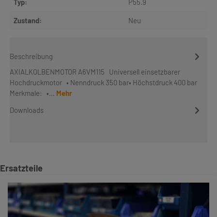
Typ:
P55.9
Zustand:
Neu
Beschreibung
AXIALKOLBENMOTOR A6VM115 Universell einsetzbarer
Hochdruckmotor • Nenndruck 350 bar• Höchstdruck 400 bar
Merkmale: •…
Mehr
Downloads
Produktgalerie überspringen
Ersatzteile