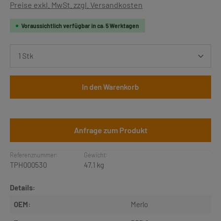
Preise exkl. MwSt. zzgl. Versandkosten
Voraussichtlich verfügbar in ca. 5 Werktagen
Produkt Anzahl: Gib den gewünschten Wert ein oder b
In den Warenkorb
Anfrage zum Produkt
Referenznummer:
Gewicht:
TPH000530
47.1 kg
Details:
OEM:
Merlo