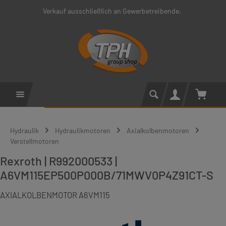
Verkauf ausschließlich an Gewerbetreibende.
Zum Hauptinhalt springen
Warenko
Hydraulik
Hydraulikmotoren
Axialkolbenmotoren
Verstellmotoren
Rexroth | R992000533 |
A6VM115EP500P000B/71MWV0P4Z91CT-S
AXIALKOLBENMOTOR A6VM115