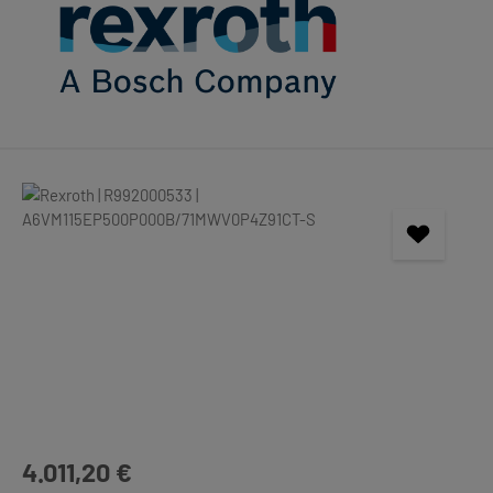
Bildergalerie überspringen
Regulärer Preis:
4.011,20 €