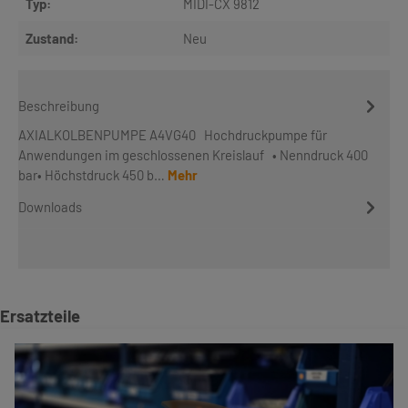
Typ:
MIDI-CX 9812
Zustand:
Neu
Beschreibung
AXIALKOLBENPUMPE A4VG40 Hochdruckpumpe für
Anwendungen im geschlossenen Kreislauf • Nenndruck 400
bar• Höchstdruck 450 b…
Mehr
Downloads
Produktgalerie überspringen
Ersatzteile