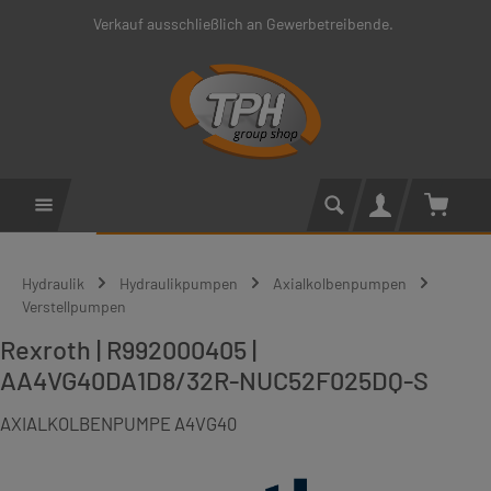
Verkauf ausschließlich an Gewerbetreibende.
Zum Hauptinhalt springen
Warenko
Hydraulik
Hydraulikpumpen
Axialkolbenpumpen
Verstellpumpen
Rexroth | R992000405 |
AA4VG40DA1D8/32R-NUC52F025DQ-S
AXIALKOLBENPUMPE A4VG40