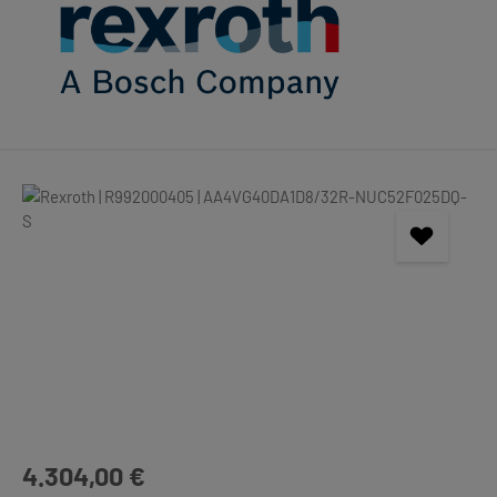
Bildergalerie überspringen
Regulärer Preis:
4.304,00 €