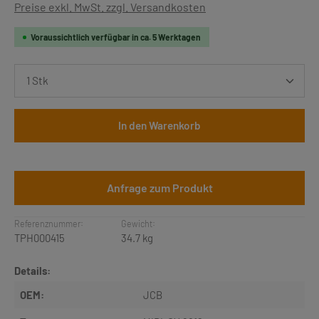
Preise exkl. MwSt. zzgl. Versandkosten
Voraussichtlich verfügbar in ca. 5 Werktagen
Produkt Anzahl: Gib den gewünschten Wert ein oder b
In den Warenkorb
Anfrage zum Produkt
Referenznummer:
Gewicht:
TPH000415
34.7 kg
Details:
OEM:
JCB