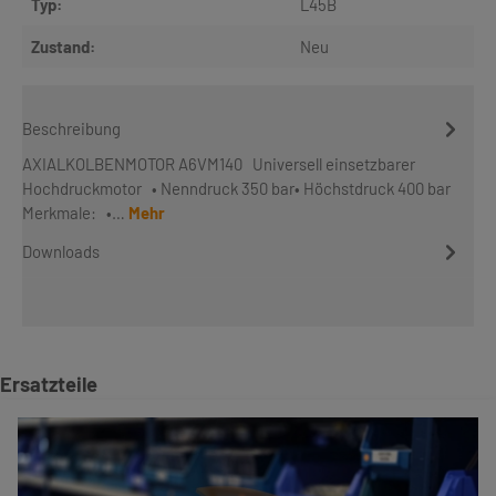
Typ:
L45B
Zustand:
Neu
Beschreibung
AXIALKOLBENMOTOR A6VM140 Universell einsetzbarer
Hochdruckmotor • Nenndruck 350 bar• Höchstdruck 400 bar
Merkmale: •…
Mehr
Downloads
Produktgalerie überspringen
Ersatzteile