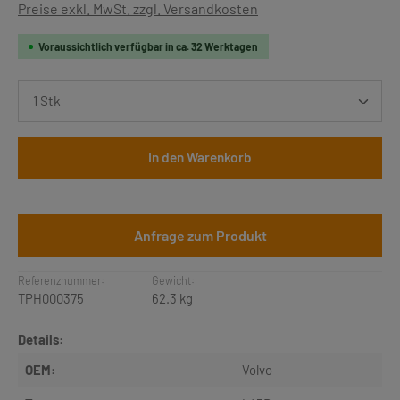
Preise exkl. MwSt. zzgl. Versandkosten
Voraussichtlich verfügbar in ca. 32 Werktagen
Produkt Anzahl: Gib den gewünschten Wert ein oder b
In den Warenkorb
Anfrage zum Produkt
Referenznummer:
Gewicht:
TPH000375
62.3 kg
Details:
OEM:
Volvo