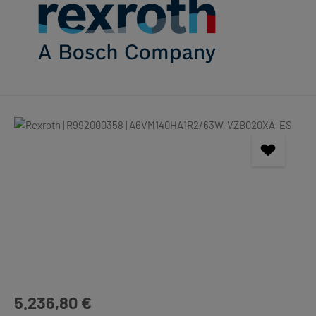
Bildergalerie überspringen
Regulärer Preis:
5.236,80 €