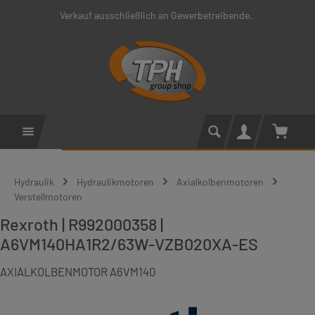
Verkauf ausschließlich an Gewerbetreibende.
Zum Hauptinhalt springen
Warenko
Hydraulik
Hydraulikmotoren
Axialkolbenmotoren
Verstellmotoren
Rexroth | R992000358 |
A6VM140HA1R2/63W-VZB020XA-ES
AXIALKOLBENMOTOR A6VM140