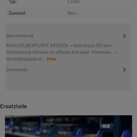
Typ:
E330C
Zustand:
Neu
Beschreibung
AXIALKOLBENPUMPE A8VO200 • Nenndruck 350 bar•
Höchstdruck 400 bar• für offenen Kreislauf Merkmale: •
Verstelldoppelpum…
Mehr
Downloads
Produktgalerie überspringen
Ersatzteile