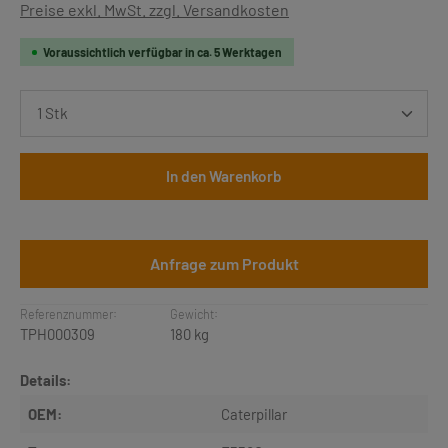
Preise exkl. MwSt. zzgl. Versandkosten
Voraussichtlich verfügbar in ca. 5 Werktagen
Produkt Anzahl: Gib den gewünschten Wert ein oder b
In den Warenkorb
Anfrage zum Produkt
Referenznummer:
Gewicht:
TPH000309
180 kg
Details:
OEM:
Caterpillar