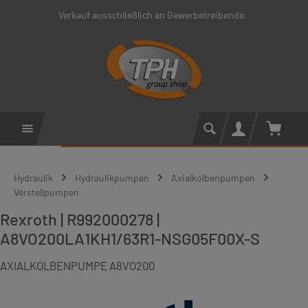
Verkauf ausschließlich an Gewerbetreibende.
Zum Hauptinhalt springen
Warenko
Hydraulik
Hydraulikpumpen
Axialkolbenpumpen
Verstellpumpen
Rexroth | R992000278 |
A8VO200LA1KH1/63R1-NSG05F00X-S
AXIALKOLBENPUMPE A8VO200