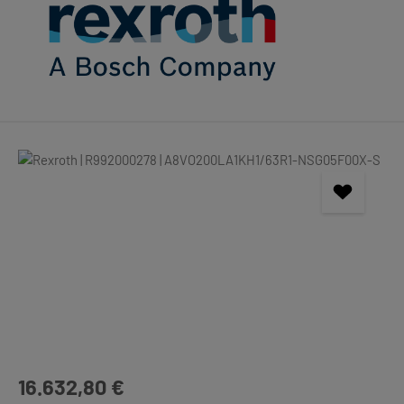
Bildergalerie überspringen
Regulärer Preis:
16.632,80 €