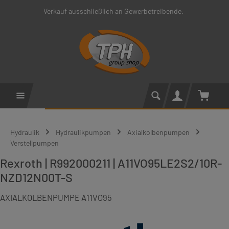
Verkauf ausschließlich an Gewerbetreibende.
Zum Hauptinhalt springen
Warenko
Hydraulik
Hydraulikpumpen
Axialkolbenpumpen
Verstellpumpen
Rexroth | R992000211 | A11VO95LE2S2/10R-
NZD12N00T-S
AXIALKOLBENPUMPE A11VO95