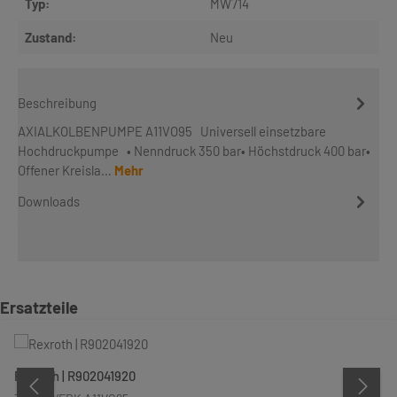
Typ:
MW714
Zustand:
Neu
Beschreibung
AXIALKOLBENPUMPE A11VO95 Universell einsetzbare
Hochdruckpumpe • Nenndruck 350 bar• Höchstdruck 400 bar•
Offener Kreisla…
Mehr
Downloads
Produktgalerie überspringen
Ersatzteile
Rexroth | R902041920