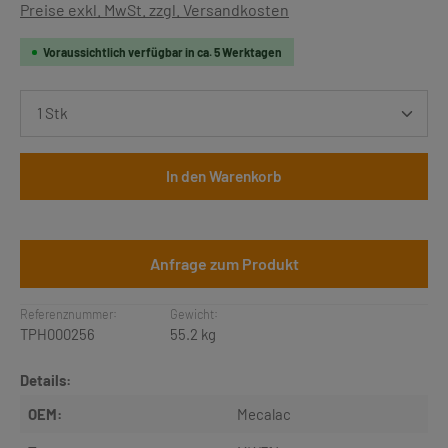
Preise exkl. MwSt. zzgl. Versandkosten
Voraussichtlich verfügbar in ca. 5 Werktagen
Produkt Anzahl: Gib den gewünschten Wert ein oder b
In den Warenkorb
Anfrage zum Produkt
Referenznummer:
Gewicht:
TPH000256
55.2 kg
Details:
OEM:
Mecalac