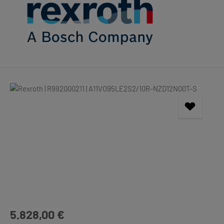
Bildergalerie überspringen
Regulärer Preis:
5.828,00 €