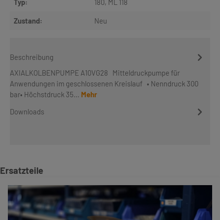
Typ:
180
, ML 118
Zustand:
Neu
Beschreibung
AXIALKOLBENPUMPE A10VG28 Mitteldruckpumpe für
Anwendungen im geschlossenen Kreislauf • Nenndruck 300
bar• Höchstdruck 35…
Mehr
Downloads
Produktgalerie überspringen
Ersatzteile