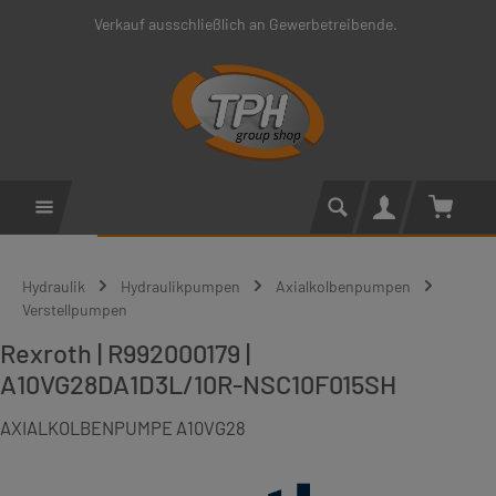
Verkauf ausschließlich an Gewerbetreibende.
Zum Hauptinhalt springen
Warenko
Hydraulik
Hydraulikpumpen
Axialkolbenpumpen
Verstellpumpen
Rexroth | R992000179 |
A10VG28DA1D3L/10R-NSC10F015SH
AXIALKOLBENPUMPE A10VG28