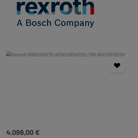
Bildergalerie überspringen
Regulärer Preis:
4.096,00 €