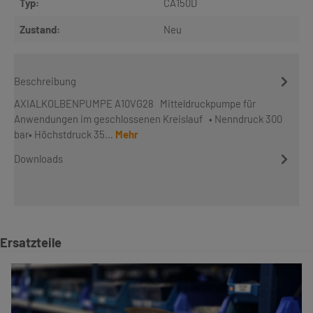
Typ:
CA150D
Zustand:
Neu
Beschreibung
AXIALKOLBENPUMPE A10VG28 Mitteldruckpumpe für
Anwendungen im geschlossenen Kreislauf • Nenndruck 300
bar• Höchstdruck 35…
Mehr
Downloads
Produktgalerie überspringen
Ersatzteile