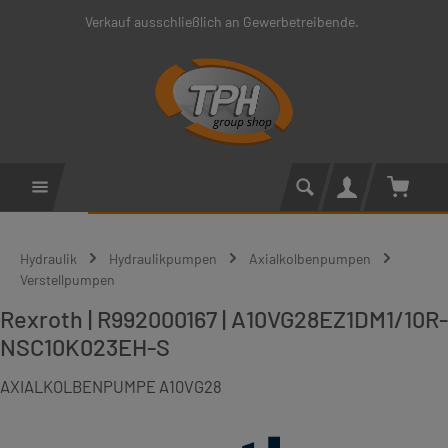
Verkauf ausschließlich an Gewerbetreibende.
Zum Hauptinhalt springen
Warenko
Hydraulik
Hydraulikpumpen
Axialkolbenpumpen
Verstellpumpen
Rexroth | R992000167 | A10VG28EZ1DM1/10R-
NSC10K023EH-S
AXIALKOLBENPUMPE A10VG28