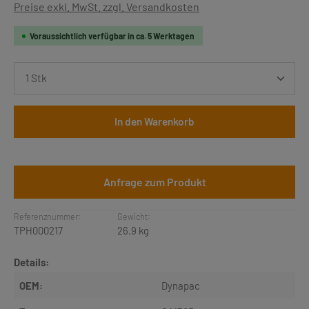
Preise exkl. MwSt. zzgl. Versandkosten
Voraussichtlich verfügbar in ca. 5 Werktagen
Produkt Anzahl: Gib den gewünschten Wert ein oder b
In den Warenkorb
Anfrage zum Produkt
Referenznummer:
Gewicht:
TPH000217
26.9 kg
Details:
OEM:
Dynapac