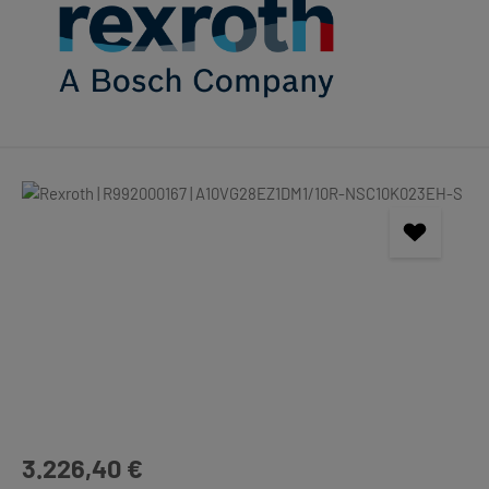
Bildergalerie überspringen
Regulärer Preis:
3.226,40 €