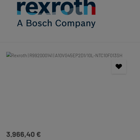
Bildergalerie überspringen
Regulärer Preis:
3.966,40 €