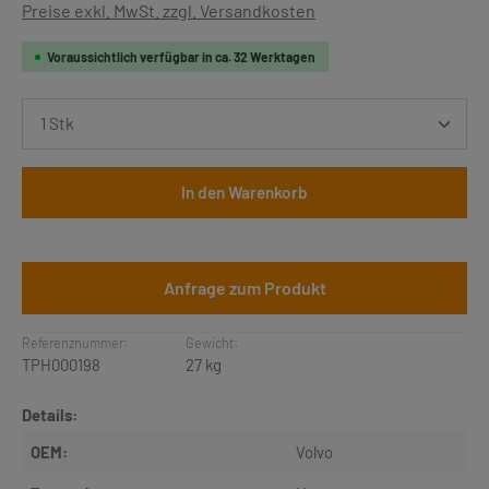
Preise exkl. MwSt. zzgl. Versandkosten
Voraussichtlich verfügbar in ca. 32 Werktagen
Produkt Anzahl: Gib den gewünschten Wert ein oder b
In den Warenkorb
Anfrage zum Produkt
Referenznummer:
Gewicht:
TPH000198
27 kg
Details:
OEM:
Volvo