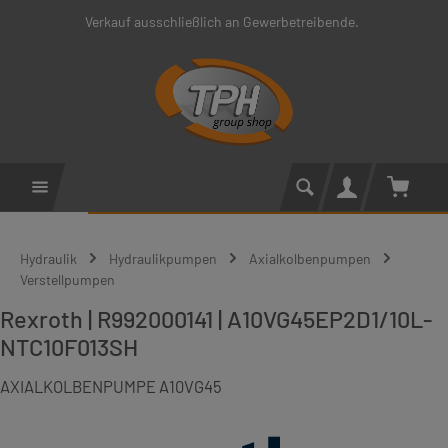
Verkauf ausschließlich an Gewerbetreibende.
Zum Hauptinhalt springen
Warenko
Hydraulik
Hydraulikpumpen
Axialkolbenpumpen
Verstellpumpen
Rexroth | R992000141 | A10VG45EP2D1/10L-
NTC10F013SH
AXIALKOLBENPUMPE A10VG45