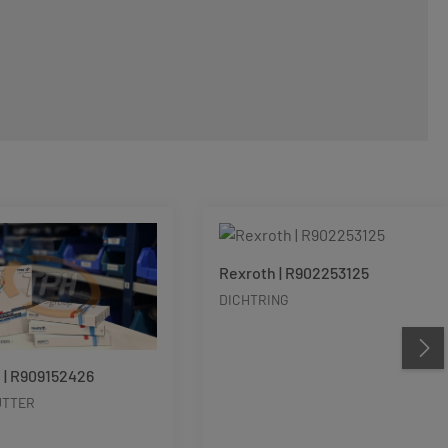
Rexroth | R902253125
DICHTRING
 | R909152426
UTTER