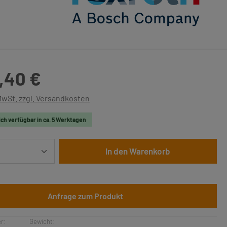
is:
,40 €
 MwSt. zzgl. Versandkosten
ich verfügbar in ca. 5 Werktagen
Anzahl: Gib den gewünschten Wert ein oder 
In den Warenkorb
Anfrage zum Produkt
r:
Gewicht: