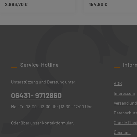
2.963,70 €
154,80 €
Regulärer Preis:
Regulärer Preis:
Produkt Anzahl: Gib den gewünschten We
Produkt Anzah
Service-Hotline
Infor
Unterstützung und Beratung unter:
AGB
Impressum
06431- 9712860
Versand und
Mo.-Fr. 08:00 - 12:30 Uhr | 13:30 - 17:00 Uhr
Datenschut
Cookie Eins
Oder über unser
Kontaktformular
.
Über uns