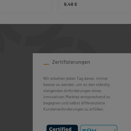
6,48 €
 Preis:
Regulärer Preis:
ie Anzahl zu erhöhen oder zu reduzieren.
tze die Schaltflächen um die Anzahl zu erh
schten Wert ein oder benutze die Schaltfl
dukt Anzahl: Gib den gewünschten Wert ein 
Produkt Anzahl: Gib
Zertifizierungen
Wir arbeiten jeden Tag daran, immer
besser zu werden, um so den ständig
steigenden Anforderungen eines
innovativen Marktes entsprechend zu
begegnen und selbst differenzierte
Kundenanforderungen zu erfüllen.