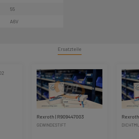
55
A6V
Ersatzteile
Rexroth | R909447003
Rexroth
GEWINDESTIFT
DICHTM