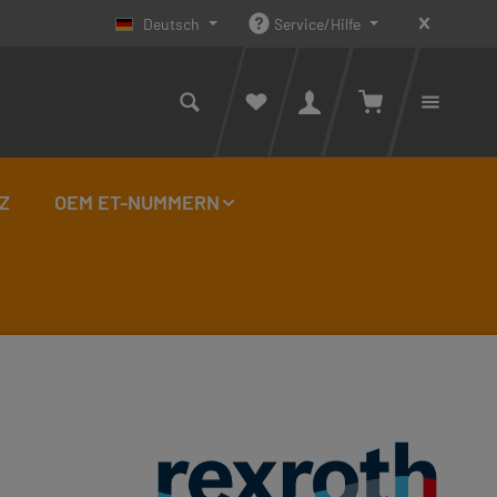
Deutsch
Service/Hilfe
Warenkorb enthäl
Du has
Z
OEM ET-NUMMERN