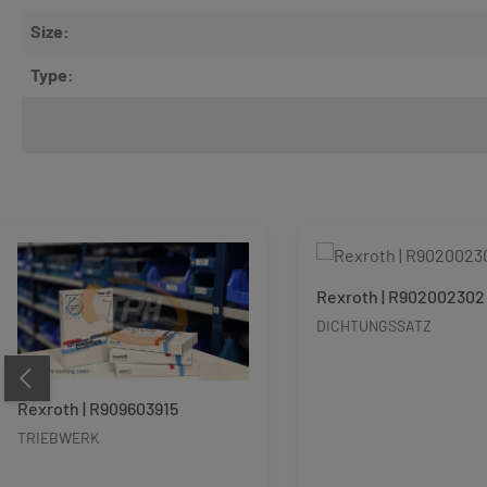
Size:
Type:
Produktgalerie überspringen
Rexroth | R902002302
DICHTUNGSSATZ
Rexroth | R909603915
TRIEBWERK