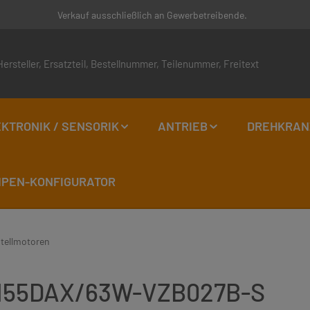
Verkauf ausschließlich an Gewerbetreibende.
KTRONIK / SENSORIK
ANTRIEB
DREHKRAN
EN-KONFIGURATOR
stellmotoren
6VM55DAX/63W-VZB027B-S