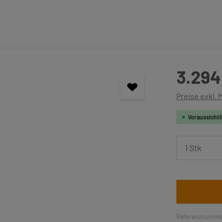
Regulärer Pre
3.294
Preise exkl.
Voraussichtl
Produkt 
Referenznumme