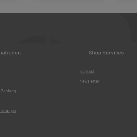
rt ein oder benutze die Schaltflächen um d
l: Gib den gewünschten Wert ein oder benu
Produkt Anzahl: Gib den gewün
Pro
mationen
Shop Services
Kontakt
Newsletter
 Zahlung
z
tellungen