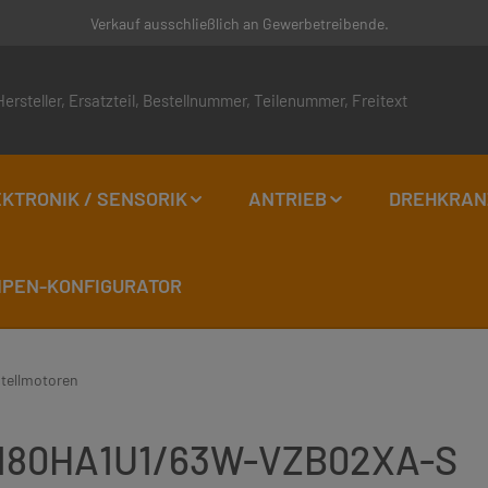
Verkauf ausschließlich an Gewerbetreibende.
KTRONIK / SENSORIK
ANTRIEB
DREHKRAN
EN-KONFIGURATOR
stellmotoren
6VM80HA1U1/63W-VZB02XA-S