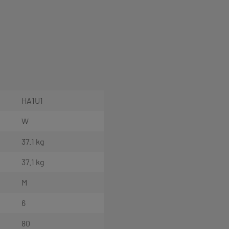
HA1U1
W
37.1 kg
37.1 kg
M
6
80