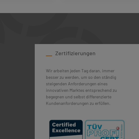
ie Anzahl zu erhöhen oder zu reduzieren.
tze die Schaltflächen um die Anzahl zu erh
schten Wert ein oder benutze die Schaltfl
dukt Anzahl: Gib den gewünschten Wert ein 
Produkt Anzahl: Gib
Zertifizierungen
Wir arbeiten jeden Tag daran, immer
besser zu werden, um so den ständig
steigenden Anforderungen eines
innovativen Marktes entsprechend zu
begegnen und selbst differenzierte
Kundenanforderungen zu erfüllen.