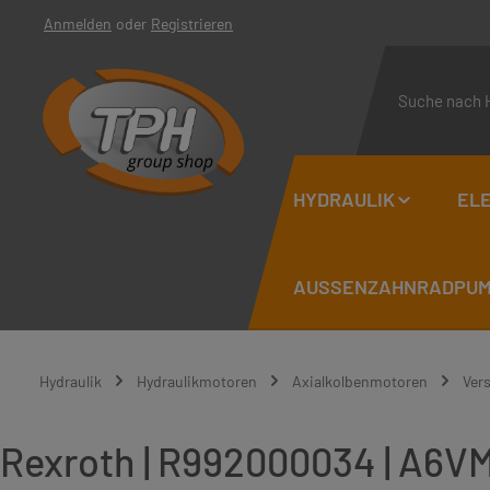
Anmelden
oder
Registrieren
 Hauptinhalt springen
Zur Suche springen
Zur Hauptnavigation springen
HYDRAULIK
ELE
AUSSENZAHNRADPUMP
Hydraulik
Hydraulikmotoren
Axialkolbenmotoren
Ver
Rexroth | R992000034 | A