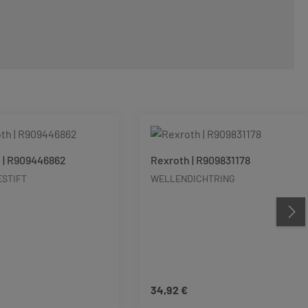
 | R909446862
Rexroth | R909831178
STIFT
WELLENDICHTRING
34,92 €
 Preis:
Regulärer Preis: