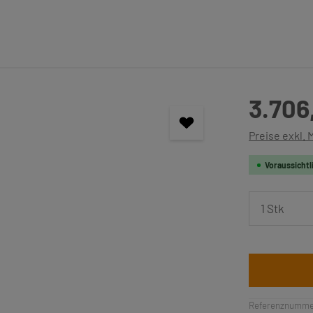
Regulärer Pre
3.706
Preise exkl.
Voraussichtl
Produkt 
Referenznumme