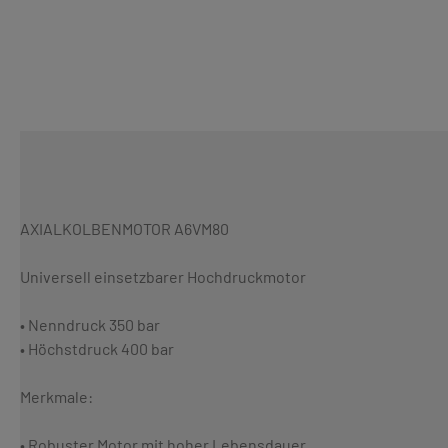
AXIALKOLBENMOTOR A6VM80
Universell einsetzbarer Hochdruckmotor
• Nenndruck 350 bar
• Höchstdruck 400 bar
Merkmale:
• Robuster Motor mit hoher Lebensdauer