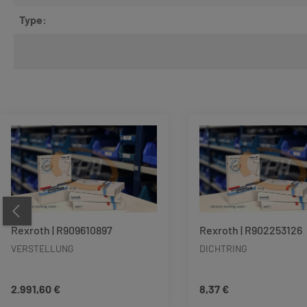
Type:
Produktgalerie überspringen
Rexroth | R909610897
Rexroth | R902253126
VERSTELLUNG
DICHTRING
2.991,60 €
8,37 €
Regulärer Preis:
Regulärer Preis: