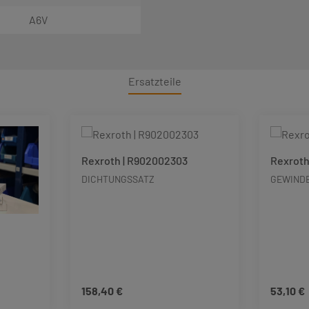
A6V
Ersatzteile
Rexroth | R902002303
Rexroth
DICHTUNGSSATZ
GEWINDE
158,40 €
53,10 €
Regulärer Preis:
Regulärer