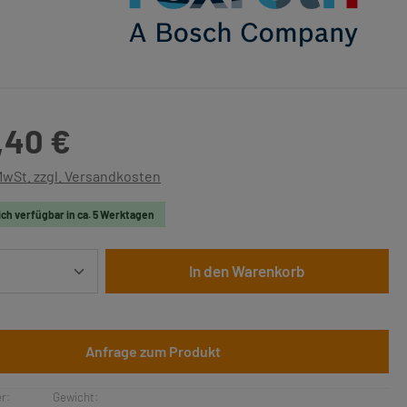
is:
,40 €
 MwSt. zzgl. Versandkosten
ich verfügbar in ca. 5 Werktagen
Anzahl: Gib den gewünschten Wert ein oder 
In den Warenkorb
Anfrage zum Produkt
r:
Gewicht: