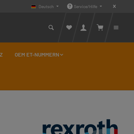
Deutsch
Service/Hilfe
Warenkorb enthäl
Du has
Z
OEM ET-NUMMERN