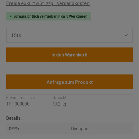
Preise exkl. MwSt. zzgl. Versandkosten
Voraussichtlich verfügbar in ca. 5 Werktagen
Produkt Anzahl: Gib den gewünschten Wert ein oder b
In den Warenkorb
Anfrage zum Produkt
Referenznummer:
Gewicht:
TPH000090
10.2 kg
Details:
OEM:
Dynapac