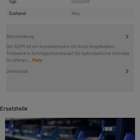
Typ:
CG233HF
Zustand:
Neu
Beschreibung
Der A2FM ist ein Konstantmotor mit Axial-Kegelkolben-
Triebwerk in Schrägachsenbauart für hydrostatische Antriebe
im offenen…
Mehr
Downloads
Produktgalerie überspringen
Ersatzteile