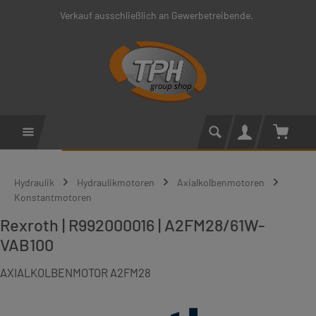
Verkauf ausschließlich an Gewerbetreibende.
Zum Hauptinhalt springen
Warenko
Hydraulik
Hydraulikmotoren
Axialkolbenmotoren
Konstantmotoren
Rexroth | R992000016 | A2FM28/61W-
VAB100
AXIALKOLBENMOTOR A2FM28