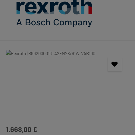
Bildergalerie überspringen
Regulärer Preis:
1.668,00 €