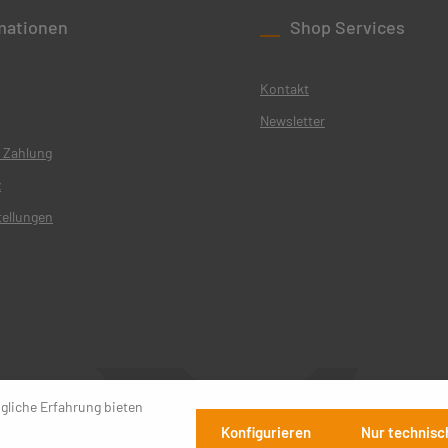
mationen
Shop Services
Kontakt
Newsletter
 Zahlung
z
tellungen
gliche Erfahrung bieten
Konfigurieren
Nur technisc