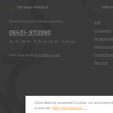
Service-Hotline
Infor
Unterstützung und Beratung unter:
AGB
Impressum
06431- 9712860
Versand und
Mo.-Fr. 08:00 - 12:30 Uhr | 13:30 - 17:00 Uhr
Datenschut
Cookie Eins
Oder über unser
Kontaktformular
.
Über uns
Diese Website verwendet Cookies, um eine bestmö
zu können.
Mehr Informationen ...