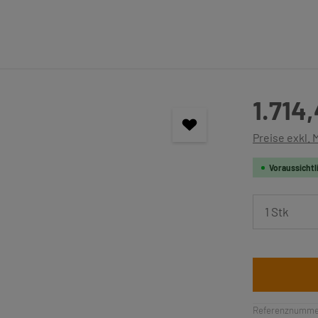
Regulärer Pre
1.714
Preise exkl.
Voraussichtl
Produkt 
Referenznumme