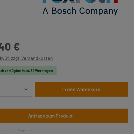
is:
,40 €
 MwSt. zzgl. Versandkosten
ich verfügbar in ca. 32 Werktagen
Anzahl: Gib den gewünschten Wert ein oder 
In den Warenkorb
Anfrage zum Produkt
r:
Gewicht: