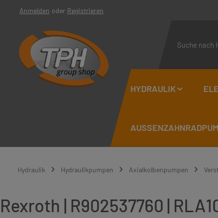
Anmelden
oder
Registrieren
 Hauptinhalt springen
Zur Suche springen
Zur Hauptnavigation springen
HYDRAULIK
ELE
AUSSENZAHNRADPUMP
Hydraulik
Hydraulikpumpen
Axialkolbenpumpen
Vers
Rexroth | R902537760 | RL