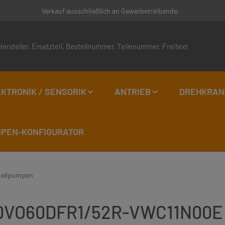
Verkauf ausschließlich an Gewerbetreibende.
KTRONIK / SENSORIK
ANTRIEB
DREHKRAN
EN-KONFIGURATOR
tellpumpen
A10VO60DFR1/52R-VWC11N00E