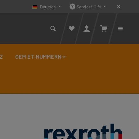
Deutsch
Service/Hilfe
Warenkorb enthäl
Du has
Z
OEM ET-NUMMERN