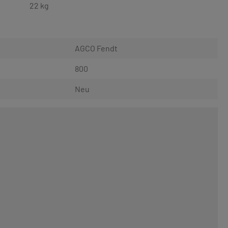
22 kg
AGCO Fendt
800
Neu