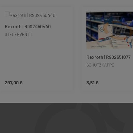
Produktgalerie überspringen
Rexroth | R902450440
STEUERVENTIL
Rexroth | R902651077
SCHUTZKAPPE
297,00 €
3,51 €
Regulärer Preis:
Regulärer Preis:
Produkt Anzahl: Gib den gewünschten We
Produkt Anzah