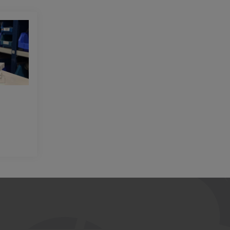
rt ein oder benutze die Schaltflächen um d
l: Gib den gewünschten Wert ein oder benu