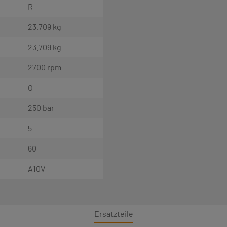
R
23.709 kg
23.709 kg
2700 rpm
O
250 bar
5
60
A10V
Ersatzteile