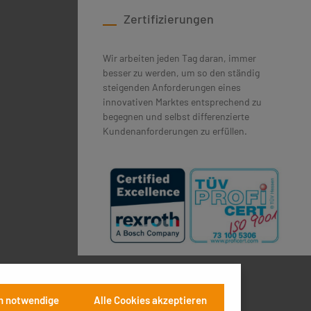
Zertifizierungen
Wir arbeiten jeden Tag daran, immer
besser zu werden, um so den ständig
steigenden Anforderungen eines
innovativen Marktes entsprechend zu
begegnen und selbst differenzierte
Kundenanforderungen zu erfüllen.
h notwendige
Alle Cookies akzeptieren