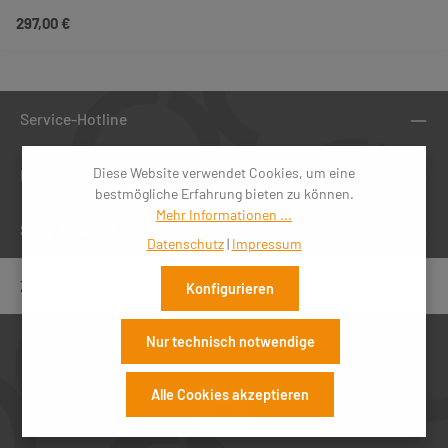
Regulärer Preis:
297,00 €
Service-Hotline
Diese Website verwendet Cookies, um eine
Informationen
bestmögliche Erfahrung bieten zu können.
Mehr Informationen ...
Shop Services
Datenschutz
|
Impressum
Zertifizierungen
Konfigurieren
Nur technisch notwendige
Alle Cookies akzeptieren