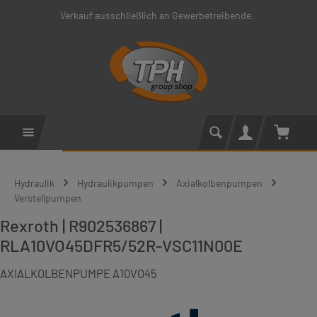
Verkauf ausschließlich an Gewerbetreibende.
Zum Hauptinhalt springen
Warenko
Hydraulik
Hydraulikpumpen
Axialkolbenpumpen
Verstellpumpen
Rexroth | R902536867 |
RLA10VO45DFR5/52R-VSC11N00E
AXIALKOLBENPUMPE A10VO45