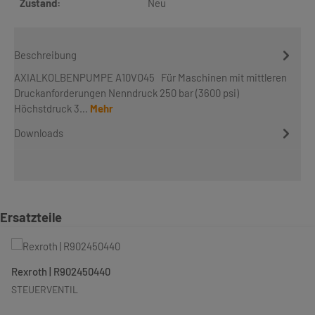
Zustand:
Neu
Beschreibung
AXIALKOLBENPUMPE A10VO45 Für Maschinen mit mittleren
Druckanforderungen Nenndruck 250 bar (3600 psi)
Höchstdruck 3…
Mehr
Downloads
Produktgalerie überspringen
Ersatzteile
Rexroth | R902450440
STEUERVENTIL