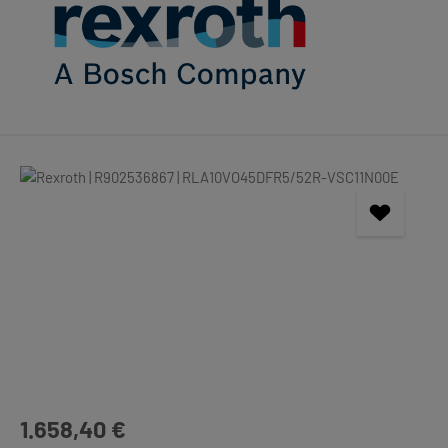
Bildergalerie überspringen
Regulärer Preis:
1.658,40 €