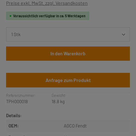
Preise exkl. MwSt. zzgl. Versandkosten
Voraussichtlich verfügbar in ca. 5 Werktagen
Produkt Anzahl: Gib den gewünschten Wert ein oder b
In den Warenkorb
Anfrage zum Produkt
Referenznummer:
Gewicht:
TPH000018
18.8 kg
Details:
OEM:
AGCO Fendt