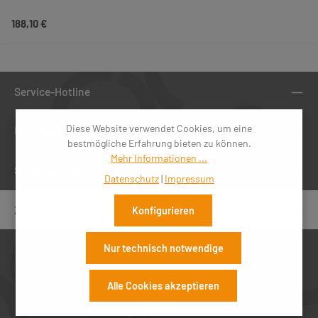
Regulärer Preis:
188,10 €
Service-Hotline
Diese Website verwendet Cookies, um eine
Informationen
bestmögliche Erfahrung bieten zu können.
Mehr Informationen ...
Shop Services
Datenschutz
|
Impressum
Zertifizierungen
Konfigurieren
Nur technisch notwendige
Alle Cookies akzeptieren