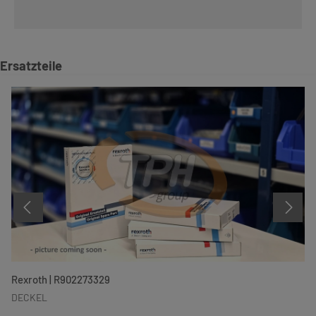
Produktgalerie überspringen
Ersatzteile
Rexroth | R902273329
DECKEL