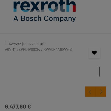
Bildergalerie überspringen
Regulärer Preis:
6.477,60 €