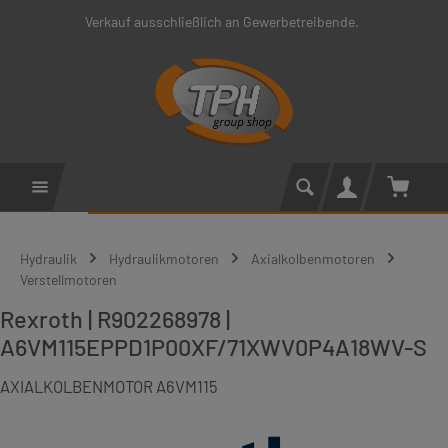
Verkauf ausschließlich an Gewerbetreibende.
Zum Hauptinhalt springen
Warenko
Hydraulik
Hydraulikmotoren
Axialkolbenmotoren
Verstellmotoren
Rexroth | R902268978 |
A6VM115EPPD1P00XF/71XWV0P4A18WV-S
AXIALKOLBENMOTOR A6VM115