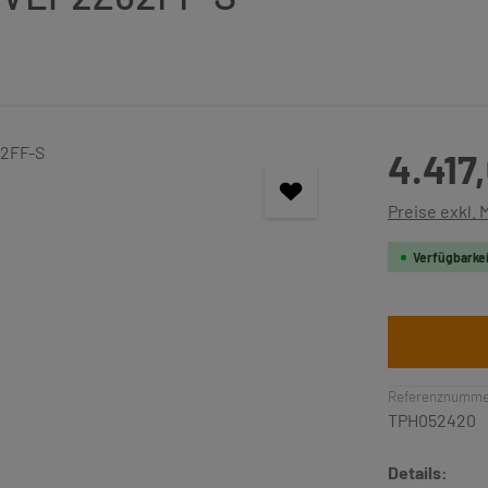
Regulärer Pre
4.417
Preise exkl.
Verfügbarkei
Referenznumme
TPH052420
Details: