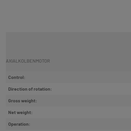
AXIALKOLBENMOTOR
Control:
Direction of rotation:
Gross weight:
Net weight:
Operation: