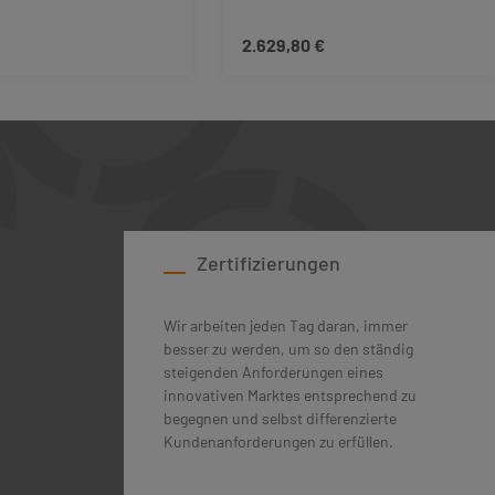
2.629,80 €
 Preis:
Regulärer Preis:
tze die Schaltflächen um die Anzahl zu erh
schten Wert ein oder benutze die Schaltfl
dukt Anzahl: Gib den gewünschten Wert ein 
Produkt Anzahl: Gib
Zertifizierungen
Wir arbeiten jeden Tag daran, immer
besser zu werden, um so den ständig
steigenden Anforderungen eines
innovativen Marktes entsprechend zu
begegnen und selbst differenzierte
Kundenanforderungen zu erfüllen.