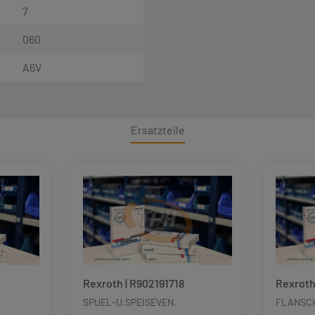
7
060
A6V
Ersatzteile
Rexroth | R902191718
Rexroth
SPUEL-U.SPEISEVEN.
FLANSC