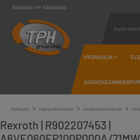
Anmelden
oder
Registrieren
 Hauptinhalt springen
Zur Suche springen
Zur Hauptnavigation springen
HYDRAULIK
ELE
AUSSENZAHNRADPUMP
Hydraulik
Hydraulikmotoren
Axialkolbenmotoren
Ver
Rexroth | R902207453 |
A6VE060EP100P000A/71MW