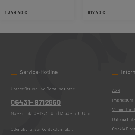
1.346,40 €
617,40 €
Regulärer Preis:
Regulärer Preis:
Produkt Anzah
Details
Service-Hotline
Infor
Unterstützung und Beratung unter:
AGB
Impressum
06431- 9712860
Versand und
Mo.-Fr. 08:00 - 12:30 Uhr | 13:30 - 17:00 Uhr
Datenschut
Cookie Eins
Oder über unser
Kontaktformular
.