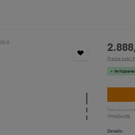
Regulärer Pre
2.888
Preise exkl.
Verfügbarkei
Referenznumme
TPH054136
Details: