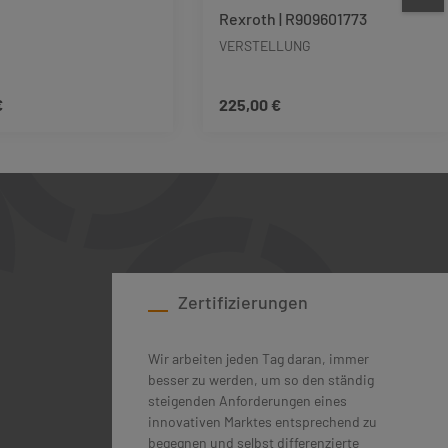
Rexroth | R909601773
VERSTELLUNG
€
225,00 €
 Preis:
Regulärer Preis:
ie Anzahl zu erhöhen oder zu reduzieren.
tze die Schaltflächen um die Anzahl zu erh
schten Wert ein oder benutze die Schaltfl
dukt Anzahl: Gib den gewünschten Wert ein 
Produkt Anzahl: Gib
Zertifizierungen
Wir arbeiten jeden Tag daran, immer
besser zu werden, um so den ständig
steigenden Anforderungen eines
innovativen Marktes entsprechend zu
begegnen und selbst differenzierte