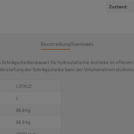
Zustand:
Beschreibung
Downloads
n Schrägscheibenbauart für hydrostatische Antriebe im offenen 
Verstellung der Schrägscheibe kann der Volumenstrom stufenlo
LG1XU2
L
68.8 kg
68.8 kg
2200 rpm