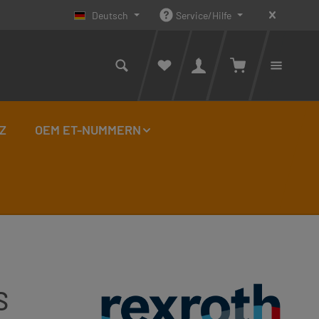
Deutsch
Service/Hilfe
Warenkorb enthäl
Du has
Z
OEM ET-NUMMERN
S