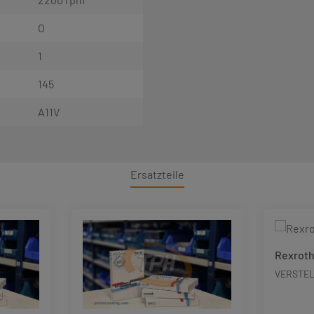
O
1
145
A11V
Ersatzteile
Rexroth
VERSTE