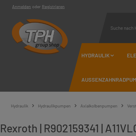
Anmelden
oder
Registrieren
 Hauptinhalt springen
Zur Suche springen
Zur Hauptnavigation springen
HYDRAULIK
ELE
AUSSENZAHNRADPUMP
Hydraulik
Hydraulikpumpen
Axialkolbenpumpen
Vers
Rexroth | R902159341 | A11