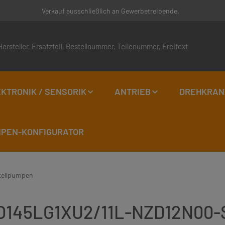
Verkauf ausschließlich an Gewerbetreibende.
KTRONIK / SENSORIK
ANTRIEB
DREHKRAN
EN-KONFIGURATOR
tellpumpen
VLO145LG1XU2/11L-NZD12N00-