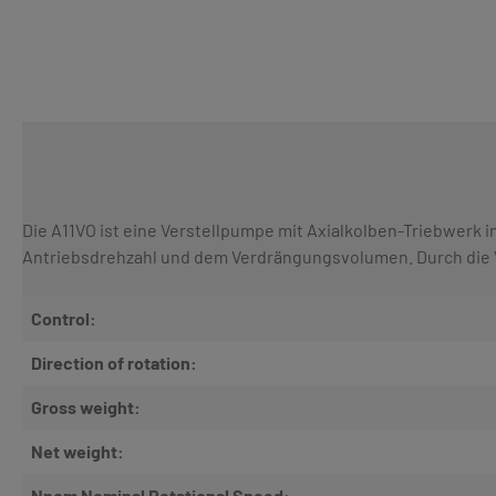
Die A11VO ist eine Verstellpumpe mit Axialkolben-Triebwerk i
Antriebsdrehzahl und dem Verdrängungsvolumen. Durch die 
Control:
Direction of rotation:
Gross weight:
Net weight:
Nnom Nominal Rotational Speed: