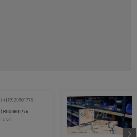
 | R909601775
LLUNG