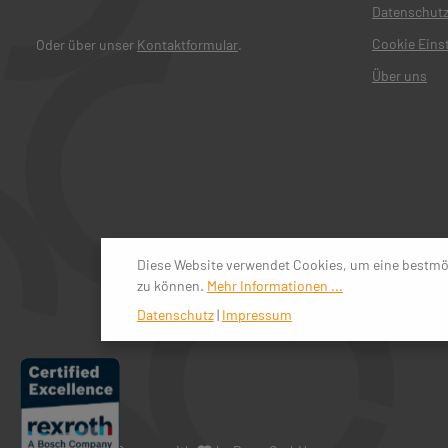
Datenschut
Cookie Eins
Oder über unser
Kontaktformular
.
Über uns
Diese Website verwendet Cookies, um eine bestmö
zu können.
Mehr Informationen ...
Datenschutz
|
Impressum