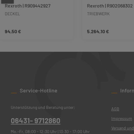
Rexroth | R909442927
Rexroth | R902068302
DECKEL
TRIEBWERK
94,50 €
5.264,10 €
Regulärer Preis:
Regulärer Preis:
Produkt Anzahl: Gib den gewünschten We
Produkt Anzah
Service-Hotline
Infor
Unterstützung und Beratung unter:
AGB
Impressum
06431- 9712860
Versand und
Mo.-Fr. 08:00 - 12:30 Uhr | 13:30 - 17:00 Uhr